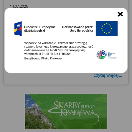
14.07.2026
Uprzejmie informujemy, że w dniu 16.07.2026 r.
(czwartek), z uwagi na organizację całodziennego
spotkania informacyjno – konsultacyjnego poza
siedzibą biura LGD, biuro LGD w Radziszowie przy
ul. Szkolnej 4 będzie zamknięte. W sprawach
pilnych zapraszamy do kontaktu telefonicznego
pod nr: 537 022 729. Za utrudnienia
przepraszamy.
Czytaj więcej...